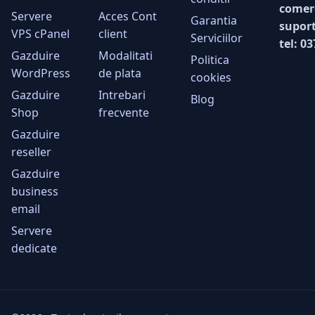
comer
Servere
Acces Cont
Garantia
supor
VPS cPanel
client
Serviciilor
tel: 0
Gazduire
Modalitati
Politica
WordPress
de plata
cookies
Gazduire
Intrebari
Blog
Shop
frecvente
Gazduire
reseller
Gazduire
business
email
Servere
dedicate