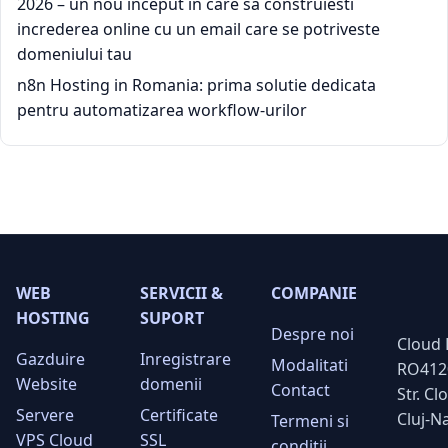
2026 – un nou inceput in care sa construiesti
increderea online cu un email care se potriveste
domeniului tau
n8n Hosting in Romania: prima solutie dedicata
pentru automatizarea workflow-urilor
WEB
SERVICII &
COMPANIE
HOSTING
SUPORT
Despre noi
Cloud 
Gazduire
Inregistrare
Modalitati
RO412
Website
domenii
Contact
Str. Cl
Servere
Certificate
Cluj-N
Termeni si
VPS Cloud
SSL
conditii