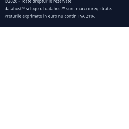
©2026 - Toate drepturile rezervate
datahost™ si logo-ul datahost™ sunt marci inregistrate.
Preturile exprimate in euro nu contin TVA 21%.