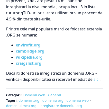
In prezent, .ORG are peste 14 milioane de
inregistrari la nivel mondial, ocupa locul 3 in lista
tuturor gTLD-urilor si este utilizat intr-un procent de
4.5 % din toate site-urile.
Printre cele mai populare marci ce folosesc extensia
.ORG se numara:
envirofit.org
cambridge.org
wikipedia.org
craigslist.org
Daca iti doresti sa inregistrezi un domeniu .ORG –
verifica-i disponibilitatea si rezerva-l imediat de
aici
.
Categorii:
Domenii Web
·
General
Taguri:
domenii .org
·
domeniu org
·
domeniu web
·
domeniul meu org
·
inregistrare domeniu .org